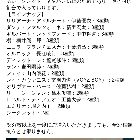
※シークレット＝ネタバレ防止のためであり、他と同じ
割合で入っております。
【ラインナップ】
リリアーナ・アドルナート：伊藤優衣：3種類
ダンテ・ファルツォーネ：新里宏太：3種類
ギルバート・レッドフォード：里中将道：3種類
楊：横井翔二郎：3種類
ニコラ・フランチェスカ：千葉瑞己：3種類
オルロック：長江崚行：3種類
ディレットーレ：鷲尾修斗：3種類
ラン：岩田陽葵：2種類
フェイ：山内優花：2種類
レオ・カヴァニス：富園力也（VOYZ BOY）：2種類
オリヴァー・ハース：佐藤弘樹：2種類
リー・シーシャン：髙木俊輔：2種類
ロベルト・デ・フェオ：工藤大夢：2種類
エミリオ：堀之内 仁：2種類
シークレット：2種
※37枚以上を一度にご購入いただきましても、全37種類
揃うとは限りません。