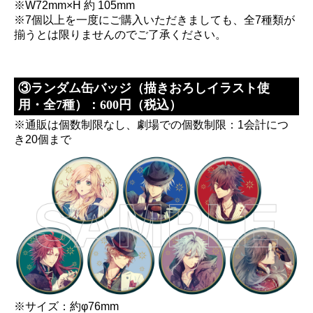
※W72mm×H 約 105mm
※7個以上を一度にご購入いただきましても、全7種類が
揃うとは限りませんのでご了承ください。
③ランダム缶バッジ（描きおろしイラスト使
用・全7種）：600円（税込）
※通販は個数制限なし、劇場での個数制限：1会計につ
き20個まで
※サイズ：約φ76mm