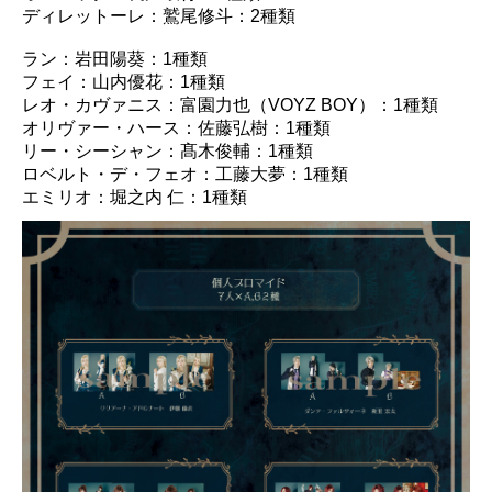
ディレットーレ：鷲尾修斗：2種類
ラン：岩田陽葵：1種類
フェイ：山内優花：1種類
レオ・カヴァニス：富園力也（VOYZ BOY）：1種類
オリヴァー・ハース：佐藤弘樹：1種類
リー・シーシャン：髙木俊輔：1種類
ロベルト・デ・フェオ：工藤大夢：1種類
エミリオ：堀之内 仁：1種類